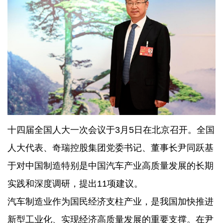
十四届全国人大一次会议于3月5日在北京召开。全国
人大代表、奇瑞控股集团党委书记、董事长尹同跃基
于对中国制造特别是中国汽车产业高质量发展的长期
实践和深度调研，提出11项建议。
汽车制造业作为国民经济支柱产业，是我国加快推进
新型工业化、实现经济高质量发展的重要支撑。在尹