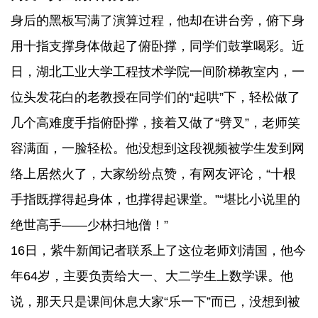
容满面，一脸轻松。他没想到这段视频被学生发到网
身后的黑板写满了演算过程，他却在讲台旁，俯下身
络上居然火了，大家纷纷点赞，有网友评论，“十根
用十指支撑身体做起了俯卧撑，同学们鼓掌喝彩。近
手指既撑得起身体，也撑得起课堂。”“堪比小说里的
日，湖北工业大学工程技术学院一间阶梯教室内，一
绝世高手——少林扫地僧！”
位头发花白的老教授在同学们的“起哄”下，轻松做了
几个高难度手指俯卧撑，接着又做了“劈叉”，老师笑
容满面，一脸轻松。他没想到这段视频被学生发到网
络上居然火了，大家纷纷点赞，有网友评论，“十根
手指既撑得起身体，也撑得起课堂。”“堪比小说里的
绝世高手——少林扫地僧！”
16日，紫牛新闻记者联系上了这位老师刘清国，他今
年64岁，主要负责给大一、大二学生上数学课。他
说，那天只是课间休息大家“乐一下”而已，没想到被