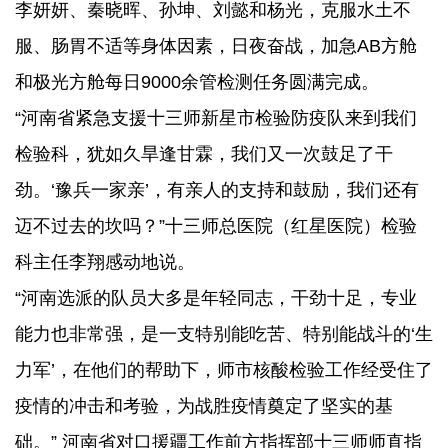
李妍妍、秦晓晖、孙坤、刘懿和杨光，克服水土不
服、肠胃不适等身体因素，日夜奋战，加急AB方舱
和极光方舱每日9000余管检测任务圆满完成。
“河南省紧急支援十三师新星市检验防疫队来到我们
检验科，犹如久旱逢甘霖，我们又一次鼓足了干
劲。‘豫兵一家亲’，有亲人的支持和鼓励，我们还有
迈不过去的坎吗？”十三师总医院（红星医院）检验
科主任李翔感动地说。
“河南选派的队员大多是年轻同志，干劲十足，专业
能力也非常强，是一支特别能吃苦、特别能战斗的‘生
力军’，在他们的帮助下，师市核酸检验工作经受住了
疫情的冲击和考验，为战胜疫情奠定了坚实的基
础。” 河南省对口援疆工作前方指挥部十三师师直指