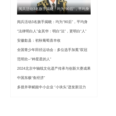
阅兵活动3名旗手揭晓：均为“90后”，平均身
阅兵活动3名旗手揭晓：均为“90后”，平均身
高189厘米
高189厘米
“法律明白人”金其华：明白“法”，更明白“人”
安徽歙县：初秋葡萄喜丰收
全国青少年田径运动会：多位选手加冕“双冠
王”
范明欣--“种星星的人”
2024北京中轴线文化遗产传承与创新大赛成果
发布
中国东极“鱼经济”
多措并举赋能中小企业 “小块头”迸发新活力