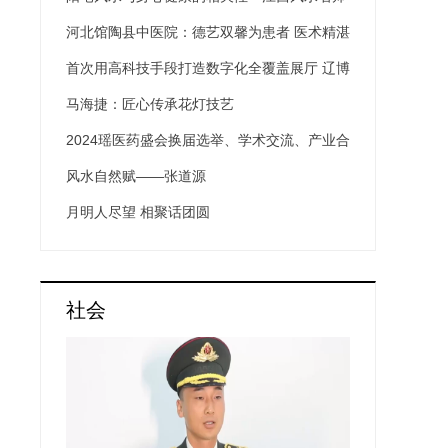
张道源
河北馆陶县中医院：德艺双馨为患者 医术精湛
保健康
首次用高科技手段打造数字化全覆盖展厅 辽博
在数字画境中展示“唐宋风华”
马海捷：匠心传承花灯技艺
2024瑶医药盛会换届选举、学术交流、产业合
作共铸发展新局
风水自然赋——张道源
月明人尽望 相聚话团圆
社会