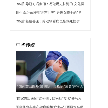
“95后”导游对话秦俑：愿做历史长河的“文化摆
渡人”
用生命之光照亮“无声世界” 走进女骑手的“飞
驰人生”
“95后”基层兽医：给动物看病也是救死扶伤
中华传统
“国家杰出医师”梁朝朝，给疾病“改名”并写入
“国家杰出医师”梁朝朝，给疾病“改名”并写入
教科书
教科书
阳宅风水与身心健康的相关性—江西风水名师