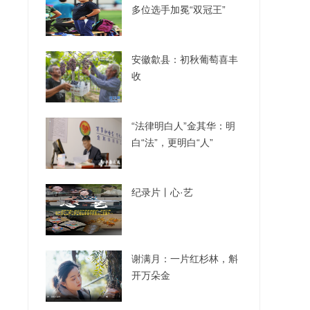
多位选手加冕“双冠王”
安徽歙县：初秋葡萄喜丰
收
“法律明白人”金其华：明
白“法”，更明白“人”
纪录片丨心·艺
谢满月：一片红杉林，斛
开万朵金