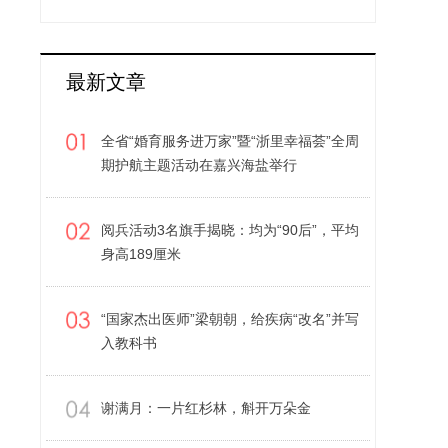
最新文章
全省“婚育服务进万家”暨“浙里幸福荟”全周
期护航主题活动在嘉兴海盐举行
阅兵活动3名旗手揭晓：均为“90后”，平均
身高189厘米
“国家杰出医师”梁朝朝，给疾病“改名”并写
入教科书
谢满月：一片红杉林，斛开万朵金