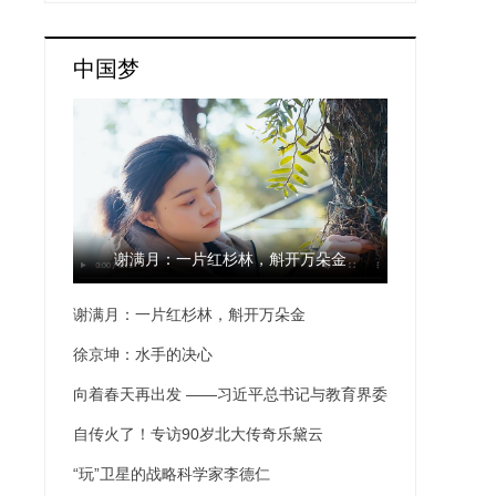
中国梦
谢满月：一片红杉林，斛开万朵金
谢满月：一片红杉林，斛开万朵金
徐京坤：水手的决心
向着春天再出发 ——习近平总书记与教育界委
员的两次面对面·我在现场
自传火了！专访90岁北大传奇乐黛云
“玩”卫星的战略科学家李德仁