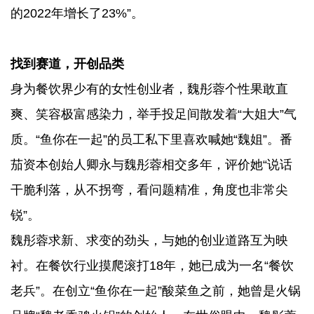
的2022年增长了23%”。
找到赛道，开创品类
身为餐饮界少有的女性创业者，魏彤蓉个性果敢直
爽、笑容极富感染力，举手投足间散发着“大姐大”气
质。“鱼你在一起”的员工私下里喜欢喊她“魏姐”。番
茄资本创始人卿永与魏彤蓉相交多年，评价她“说话
干脆利落，从不拐弯，看问题精准，角度也非常尖
锐”。
魏彤蓉求新、求变的劲头，与她的创业道路互为映
衬。在餐饮行业摸爬滚打18年，她已成为一名“餐饮
老兵”。在创立“鱼你在一起”酸菜鱼之前，她曾是火锅