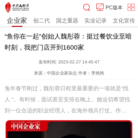
PC版本
企业家
路
创二代
国之重器
实业记录
文化宣传
搜索
“鱼你在一起”创始人魏彤蓉：挺过餐饮业至暗
时刻，我把门店开到1600家
发布时间:
2023-02-27 14:45:47
来源：中国企业家杂志
作者：李艳艳
兔年春节刚过，魏彤蓉日程里最重要的一项就是“找
人 ”。有时候，面试甚至安排在晚上。她迫切希望找
到一位合适的职业经理人，在海外领兵打仗。作
为“鱼你在一起”的掌舵人，魏彤蓉的状态也是整个企
业的折射——