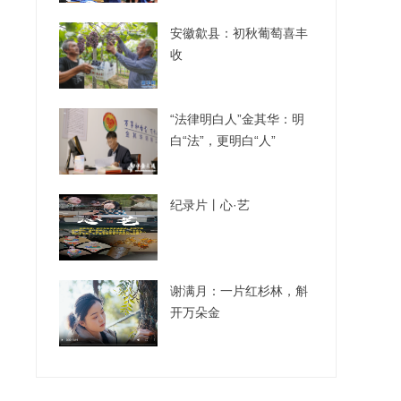
安徽歙县：初秋葡萄喜丰
收
“法律明白人”金其华：明
白“法”，更明白“人”
纪录片丨心·艺
谢满月：一片红杉林，斛
开万朵金