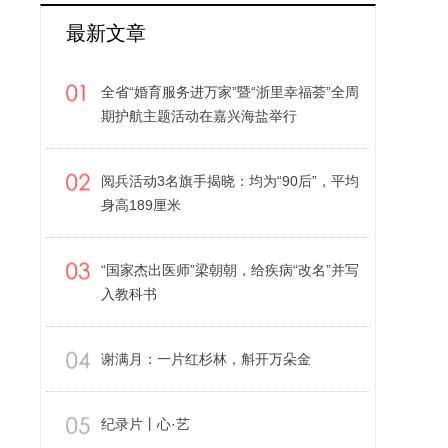
最新文章
全省“婚育服务进万家”暨“浙里幸福荟”全周
期护航主题活动在嘉兴海盐举行
阅兵活动3名旗手揭晓：均为“90后”，平均
身高189厘米
“国家杰出医师”梁朝朝，给疾病“改名”并写
入教科书
谢满月：一片红杉林，斛开万朵金
纪录片丨心·艺