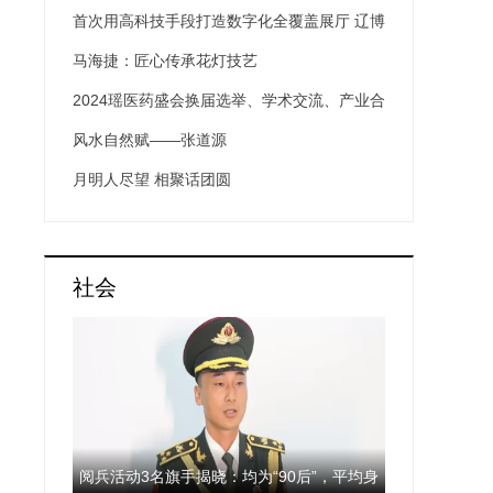
保健康
首次用高科技手段打造数字化全覆盖展厅 辽博
在数字画境中展示“唐宋风华”
马海捷：匠心传承花灯技艺
2024瑶医药盛会换届选举、学术交流、产业合
作共铸发展新局
风水自然赋——张道源
月明人尽望 相聚话团圆
社会
阅兵活动3名旗手揭晓：均为“90后”，平均身