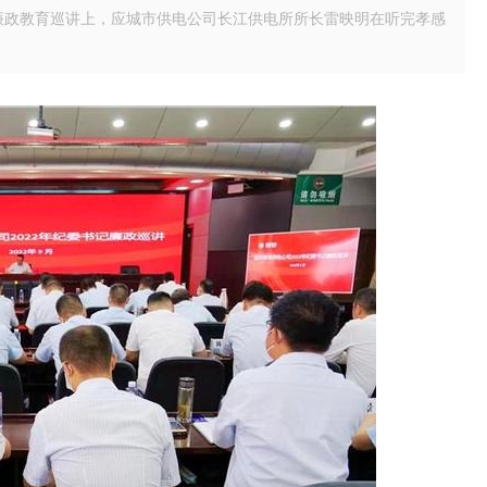
场廉政教育巡讲上，应城市供电公司长江供电所所长雷映明在听完孝感