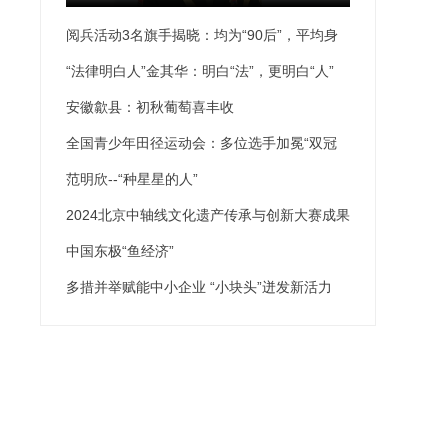
阅兵活动3名旗手揭晓：均为“90后”，平均身
高189厘米
高189厘米
“法律明白人”金其华：明白“法”，更明白“人”
安徽歙县：初秋葡萄喜丰收
全国青少年田径运动会：多位选手加冕“双冠
王”
范明欣--“种星星的人”
2024北京中轴线文化遗产传承与创新大赛成果
发布
中国东极“鱼经济”
多措并举赋能中小企业 “小块头”迸发新活力