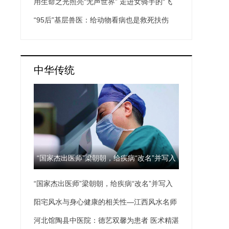
渡人”
用生命之光照亮“无声世界” 走进女骑手的“飞
驰人生”
“95后”基层兽医：给动物看病也是救死扶伤
中华传统
“国家杰出医师”梁朝朝，给疾病“改名”并写入
“国家杰出医师”梁朝朝，给疾病“改名”并写入
教科书
教科书
阳宅风水与身心健康的相关性—江西风水名师
张道源
河北馆陶县中医院：德艺双馨为患者 医术精湛