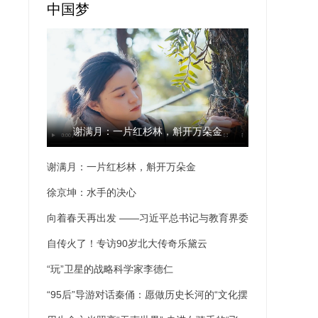
中国梦
谢满月：一片红杉林，斛开万朵金
谢满月：一片红杉林，斛开万朵金
徐京坤：水手的决心
向着春天再出发 ——习近平总书记与教育界委
员的两次面对面·我在现场
自传火了！专访90岁北大传奇乐黛云
“玩”卫星的战略科学家李德仁
“95后”导游对话秦俑：愿做历史长河的“文化摆