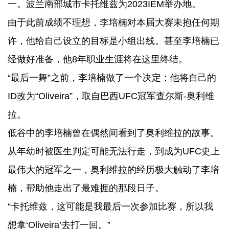
一。波兰南部城市卡托维兹为2023IEM举办地。
由于此前成绩不理想，李培楠对本届大赛未抱任何期
许，他给自己设立的目标是小组出线。甚至李培楠已
经做好准备，他8年职业生涯将在这里终结。
“最后一舞”之前，李培楠做了一个决定：他将自己的
ID改为“Oliveira”，取自巴西UFC冠军查尔斯-奥利维
拉。
低谷中的李培楠曾在偶然间看到了奥利维拉的故事。
从年幼时被医生判定可能无法行走，到成为UFC史上
最伟大的冠军之一，奥利维拉的经历极大触动了李培
楠，帮助他走出了最难捱的那段日子。
“卡托维兹，这可能是我最后一次参加比赛，所以我
想拿‘Oliveira’去打一回。”