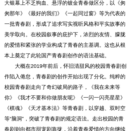
大银幕上不乏狗血、悬浮的镀金青春做区分，以《匆
匆那年》《最好的我们》《一起同过窗》等为代表的
一批青春剧，形成了追求写实视听风格和平实故事的
美学取向。在校园叙事的庇护下，浓烈的友情、朦胧
的爱情和紧张的学业构成了青春的主基调。这也从根
本上奠定了此轮国产青春剧创作的语法基础。
大概在2019年前后，怀旧清甜风的校园青春剧创
作陷入倦怠，青春剧的创作开始出现了分化。纯粹的
校园青春剧走向了奇幻破局的路子，《我在未来等
你》《我才不要和你做朋友呢》《一闪一闪亮星星》
《棋魂》《天才基本法》等青春剧，以穿越、双时空
等“脑洞”，突破了青春剧的规定语法。走出校园的青
春剧则向都市甜宠剧靠拢，沿着青春爱情的方向继续