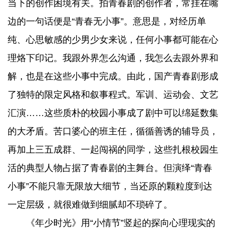
当下的创作困境有关。拍青春剧的创作者，常挂在嘴
边的一句话便是“青春无小事”。意思是，对经历单
纯、心思敏感的少男少女来说，任何小事都可能在心
理烙下印记。我跟外界怎么沟通，我怎么去跟外界和
解，也是在这些小事中完成。由此，国产青春剧形成
了独特的限定风格和叙事程式。军训、运动会、文艺
汇演……这些质朴的校园小事成了剧中可以绵延数集
的大矛盾。苦口婆心的班主任，循循善诱的辅导员，
再加上三五成群、一起闯祸的同学，这些扎根校园生
活的典型人物占据了青春剧的主舞台。但演绎“青春
小事”不能只靠无限放大细节，当还原的颗粒度到达
一定层级，就很难做到细腻却不琐碎了。
《年少时光》用“小情节”竖起的探向心理现实的