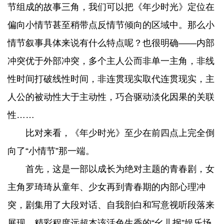
节组成的故事三角，我们可以把《年少时光》定位在
偏向小情节甚至稍带点反情节倾向的区域中。那么小
情节叙事具体来说有什么特点呢？也很明确——内部
冲突优于外部冲突，多个主人公而非单一主角，非线
性时间打破线性时间，非连贯现实取代连贯现实，主
人公的被动性大于主动性，巧合驱动淡化因果的关联
性……
比对来看，《年少时光》至少在前四点上完全倒
向了“小情节”那一端。
首先，这是一部以成长为绝对主题的青春剧，女
主角罗琦琦从童年、少女再到青春期的内部心理冲
突，剧集用了大段对话、自我剖白和写意视听段落来
展现，精彩程度远超本该活色生香的“幺儿拐”娱乐场