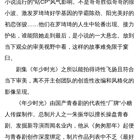
小说流行的“站CP”风气影响。不是哥哥胜似哥哥的徐
小波、激发罗琦琦好学基因的学霸陈劲、阳光美好的
初恋张骏……他们在罗琦琦的人生中轮番出现、接力
护佑，谁能陪她走到最后，是小说的一大悬念。放到
当下观众的审美视野中看，这样的故事难免限于窠
臼。
剧集《年少时光》之所以能拍得诗性飞扬且符合
当下审美，离不开主创团队的创造性改编和风格化的
影像呈现。
《年少时光》由国产青春剧的代表性“厂牌”小糖
人传媒制作。总制片人之一朱振华以擅长操盘青春
剧、发掘新导演而闻名业内，他从《匆匆那年》起便
与青春剧创作深度绑定，制片作品列表中不乏《最好