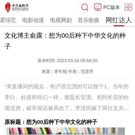
PC版本
网红达人
星综艺
电影动漫
电视网剧
音乐歌曲
搜索
文化博主俞露：想为00后种下中华文化的种
子
发布时间:
2023-03-24 08:58:20
来源：青年报
作者：范彦萍
“来直播间的观众，有沪漂北漂的可以抠个1。当年的
李白、杜甫和你们一样，都是长安漂。初到长安的杜
甫没房，破草屋还被风吹了。李清照嫁了两任丈夫，
第二任丈夫还PUA她……你觉得特别牛的大文豪原来
原标题：想为00后种下中华文化的种子
像你们一样，都曾经历过人生低谷……”站在直播间