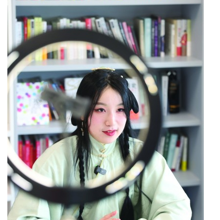
前，帆书（原樊登读书）的文化博主俞露侃侃而谈
《长安客》这本书。看着身穿汉服，头戴发钗的她，
仿佛梦回古代。