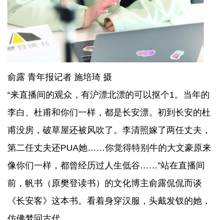
俞露 青年报记者 施培琦 摄
“来直播间的观众，有沪漂北漂的可以抠个1。当年的
李白、杜甫和你们一样，都是长安漂。初到长安的杜
甫没房，破草屋还被风吹了。李清照嫁了两任丈夫，
第二任丈夫还PUA她……你觉得特别牛的大文豪原来
像你们一样，都曾经历过人生低谷……”站在直播间
前，帆书（原樊登读书）的文化博主俞露侃侃而谈
《长安客》这本书。看着身穿汉服，头戴发钗的她，
仿佛梦回古代。