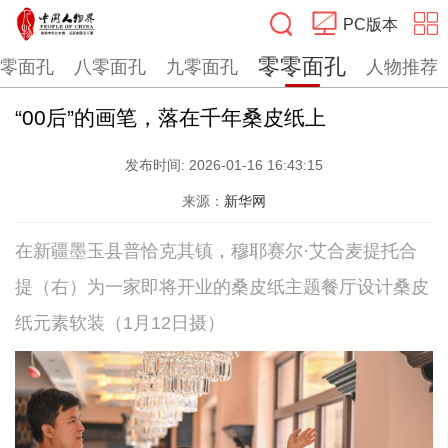
PC版本
零零面孔
零面孔
八零面孔
九零面孔
人物推荐
搜索
“00后”的画笔，落在千年桑皮纸上
发布时间:
2026-01-16 16:43:15
来源：
新华网
在新疆墨玉县普恰克其镇，穆耶赛尔·艾合麦提托合
提（右）为一家即将开业的桑皮纸主题餐厅设计桑皮
纸元素软装（1月12日摄）