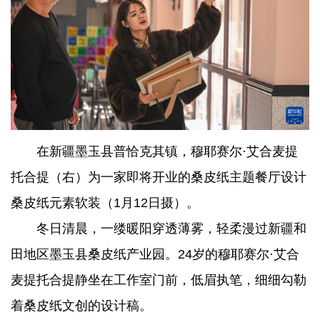
在新疆墨玉县普恰克其镇，穆耶赛尔·艾合麦提
托合提（右）为一家即将开业的桑皮纸主题餐厅设计
桑皮纸元素软装（1月12日摄）。
冬日清晨，一缕暖阳穿透薄雾，轻柔漫过新疆和
田地区墨玉县桑皮纸产业园。24岁的穆耶赛尔·艾合
麦提托合提静坐在工作室门前，低眉执笔，细细勾勒
着桑皮纸文创的设计稿。