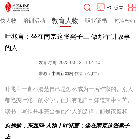
PC版本
教育人物
仪人物
培训活动
职业证书
时装模特
搜索
叶兆言：坐在南京这张凳子上 做那个讲故事
的人
发布时间:
2023-03-12 11:04:40
来源：
中国新闻网
作者：仇广宇
叶兆言一直不清楚自己是怎么成为一名作家的。别人
都艳羡叶兆言的家学，但只有他自己知道其中甘苦。
读书、写作并非完全是他个人的选择，而是家庭和社
会共同作用在他身上的影响。青春期那10年，叶兆言
原标题：东西问·人物丨叶兆言：坐在南京这张凳子
在“文革”中度过，高中毕业后不能考大学，困在家
上