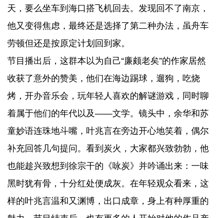
天，要么坐车到海口搭飞机回去。发现回不了南京，
他又变得焦虑，最终还是选择了第二种办法，虽舟车
劳顿但还是按原定计划回到家。
节目播出后，这群本以为自己“廉颇老矣”的作家居然
收获了意外的赞美，他们在海边踢球，遛狗，吃烧
烤，开办音乐会，玩年轻人喜欢的解谜游戏，同时聊
着属于他们的年代以及——文学。镜头中，余华和苏
童妙语连珠地斗嘴，叶兆言在旁边开心地笑着，偶尔
补充回答几句提问。看到炭火，大家都兴致勃勃，他
也能趁兴致想到徐宗干的《咏炭》并吟诵出来：一味
黑时犹有骨，十分红处便成灰。在年轻观众看来，这
样的叶兆言温和又渊博，出口成章，身上有种厚重的