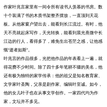
里，他仿佛被扔在一列封闭的火车上，随着时间向前
作家叶兆言家里有一间令所有读书人羡慕的书房。数
开。当时，家里的一些小说被父亲上交了，但因为其
十个装满了书的木质书架整齐摆放，一直顶到天花
中的一些外国翻译小说没人看，又太占地方，被莫名
板。从他家窗户望出去，能看到长江流过。有时，他
其妙地还了回来。他无所事事，放眼望去，这列“火
天不亮就起床写作，天光转换，能看到晨光熹微中长
车”上只有没有尽头的书，那就看那些外国小说打发
江边的行人，看得多了，难免生出苍茫之感，让他感
时间，无意中奠定了极大的阅读量。
慨“逝者如斯”。
叶兆言的作品很多，光把他作品的年表看上一遍，就
得花费不少时间。除了四十多年笔耕不辍的美名，他
还有极为独特的家学传承：他的祖父是知名教育家、
文学家叶圣陶，父亲是剧作家、编辑叶至诚。如今，
他的女儿叶子也在从事文学创作。一家四代均为作
家，文坛并不多见。