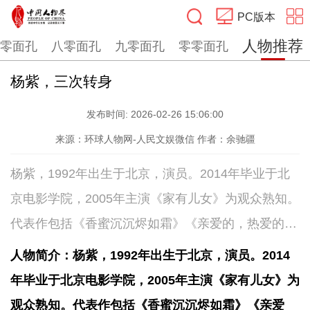
PC版本
人物推荐
零面孔
八零面孔
九零面孔
零零面孔
搜索
杨紫，三次转身
发布时间:
2026-02-26 15:06:00
来源：环球人物网-人民文娱微信
作者：余驰疆
杨紫，1992年出生于北京，演员。2014年毕业于北
京电影学院，2005年主演《家有儿女》为观众熟知。
代表作包括《香蜜沉沉烬如霜》《亲爱的，热爱的》
《长相思》《国色芳华》等。近日，由其主演的电视
人物简介：杨紫，1992年出生于北京，演员。2014
剧《生命树》播出，引发热议。
年毕业于北京电影学院，2005年主演《家有儿女》为
观众熟知。代表作包括《香蜜沉沉烬如霜》《亲爱