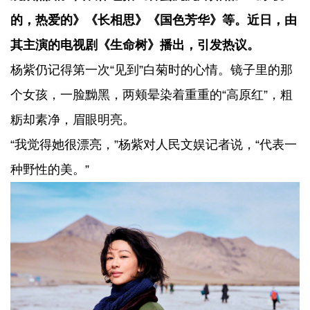
的，热爱的》《长相思》《国色芳华》等。近日，由
其主演的电视剧《生命树》播出，引发热议。
杨紫仍记得第一次“见到”白菊时的心情。镜子里的那
个女孩，一脸黝黑，两颊晕染着重重的“高原红”，粗
粝却素净，眉眼明亮。
“我觉得她很漂亮，”杨紫对人民文娱记者说，“代表一
种野性的美。”