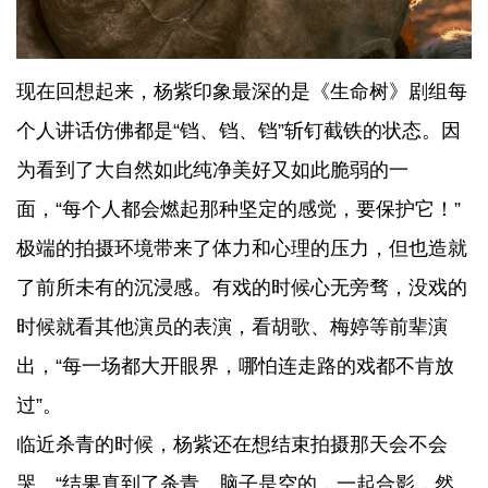
现在回想起来，杨紫印象最深的是《生命树》剧组每
个人讲话仿佛都是“铛、铛、铛”斩钉截铁的状态。因
为看到了大自然如此纯净美好又如此脆弱的一
面，“每个人都会燃起那种坚定的感觉，要保护它！”
极端的拍摄环境带来了体力和心理的压力，但也造就
了前所未有的沉浸感。有戏的时候心无旁骛，没戏的
时候就看其他演员的表演，看胡歌、梅婷等前辈演
出，“每一场都大开眼界，哪怕连走路的戏都不肯放
过”。
临近杀青的时候，杨紫还在想结束拍摄那天会不会
哭。“结果真到了杀青，脑子是空的，一起合影，然