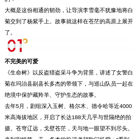
大概是这份相通的韧劲，让导演李雪毫不犹豫地将白
菊交到了杨紫手上。故事就这样在苍茫的高原上展开
了。
不完美的可爱
《生命树》以反盗猎盗采斗争为背景，讲述了女警白
菊在玛治县副县长多杰的带领下，与巡山队员一起在
绝境中保护藏羚羊、守护生态的故事。
去年5月，剧组深入玉树、格尔木、德令哈等近4000
米高海拔地区，开启了长达188天几乎与世隔绝的拍
摄。苍穹辽远，戈壁苍茫，天与地一眼望不到尽头。