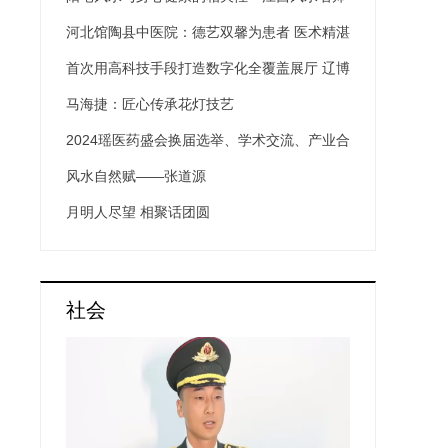
张道源
河北馆陶县中医院：德艺双馨为患者 医术精湛
保健康
首次用高科技手段打造数字化全覆盖展厅 辽博
在数字画境中展示“唐宋风华”
马海捷：匠心传承花灯技艺
2024瑶医药盛会换届选举、学术交流、产业合
作共铸发展新局
风水自然赋——张道源
月明人尽望 相聚话团圆
社会