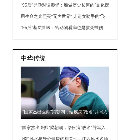
“95后”导游对话秦俑：愿做历史长河的“文化摆
渡人”
用生命之光照亮“无声世界” 走进女骑手的“飞
驰人生”
“95后”基层兽医：给动物看病也是救死扶伤
中华传统
“国家杰出医师”梁朝朝，给疾病“改名”并写入
“国家杰出医师”梁朝朝，给疾病“改名”并写入
教科书
教科书
阳宅风水与身心健康的相关性—江西风水名师