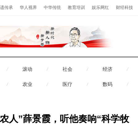
遗传承
华人视界
中华传统
教育培训
娱乐网红
财经科技
滚动
社会
经济
农业
医疗
数码
农人”薛景霞，听他奏响“科学牧