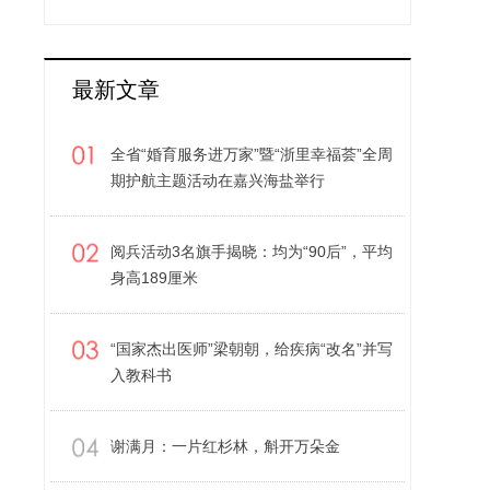
最新文章
全省“婚育服务进万家”暨“浙里幸福荟”全周
期护航主题活动在嘉兴海盐举行
阅兵活动3名旗手揭晓：均为“90后”，平均
身高189厘米
“国家杰出医师”梁朝朝，给疾病“改名”并写
入教科书
谢满月：一片红杉林，斛开万朵金