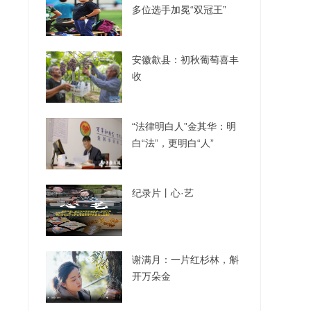
多位选手加冕“双冠王”
安徽歙县：初秋葡萄喜丰
收
“法律明白人”金其华：明
白“法”，更明白“人”
纪录片丨心·艺
谢满月：一片红杉林，斛
开万朵金