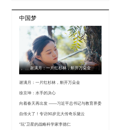
中国梦
谢满月：一片红杉林，斛开万朵金
谢满月：一片红杉林，斛开万朵金
徐京坤：水手的决心
向着春天再出发 ——习近平总书记与教育界委
员的两次面对面·我在现场
自传火了！专访90岁北大传奇乐黛云
“玩”卫星的战略科学家李德仁