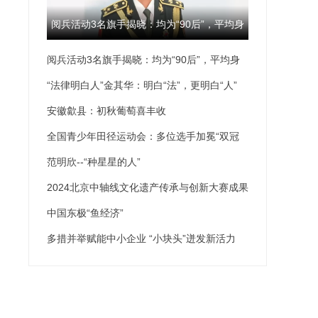
阅兵活动3名旗手揭晓：均为“90后”，平均身
阅兵活动3名旗手揭晓：均为“90后”，平均身
高189厘米
高189厘米
“法律明白人”金其华：明白“法”，更明白“人”
安徽歙县：初秋葡萄喜丰收
全国青少年田径运动会：多位选手加冕“双冠
王”
范明欣--“种星星的人”
2024北京中轴线文化遗产传承与创新大赛成果
发布
中国东极“鱼经济”
多措并举赋能中小企业 “小块头”迸发新活力