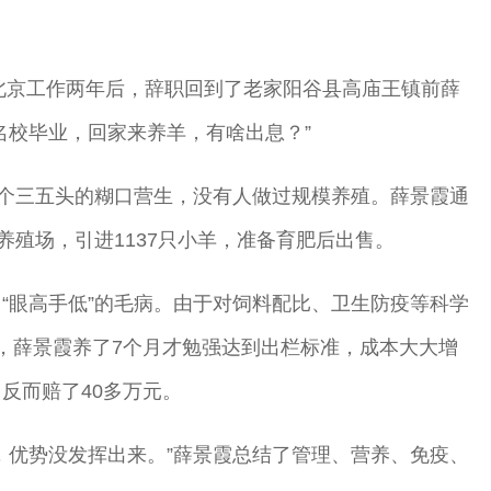
在北京工作两年后，辞职回到了老家阳谷县高庙王镇前薛
名校毕业，回家来养羊，有啥出息？”
养个三五头的糊口营生，没有人做过规模养殖。薛景霞通
养殖场，引进1137只小羊，准备育肥后出售。
“眼高手低”的毛病。由于对饲料配比、卫生防疫等科学
，薛景霞养了7个月才勉强达到出栏标准，成本大大增
反而赔了40多万元。
，优势没发挥出来。”薛景霞总结了管理、营养、免疫、